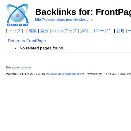
Backlinks for: FrontPa
http://kaleido-stage.jp/wiki/index.php
[
トップ
] [
編集
|
差分
|
バックアップ
|
添付
|
リロード
] [
新規
|
Return to FrontPage
No related pages found.
Site admin:
private
PukiWiki 1.5.1
© 2001-2016
PukiWiki Development Team
. Powered by PHP 4.4.9. HTML conv